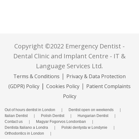
Copyright ©2022 Emergency Dentist -
Dental Clinic and Implant Centre - IT &
Language Services Ltd.
|
Terms & Conditions
Privacy & Data Protection
|
|
(GDPR) Policy
Cookies Policy
Patient Complaints
Policy
Out of hours dentist in London
|
Dentist open on weekends
|
Italian Dentist
|
Polish Dentist
|
Hungarian Dentist
|
Contact us
|
Magyar Fogorvos Londonban
|
Dentista Italiano a Londra
|
Polski dentysta w Londynie
|
Orthodontics in London
|